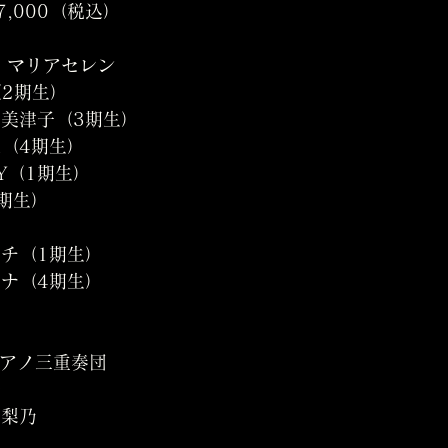
7,000（税込）
：マリアセレン
（2期生）
               正岡美津子（3期生）
（4期生）
Y（1期生）
期生）
チ（1期生）
ナ（4期生）
loピアノ三重奏団
子
藤梨乃