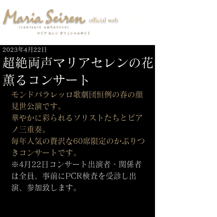
2023年4月22日
超絶両声マリアセレンの花
薫るコンサート
モンドパラレッロ歌劇団恒例の春の顔
見世公演です。
華やかに彩られるソリストたちとピア
ノ三重奏。
毎年人気の贅沢な60席限定のかぶりつ
きコンサートです。
※4月22日コンサート出演者・関係者
は全員、事前にPCR検査を受診し出
演、参加致します。