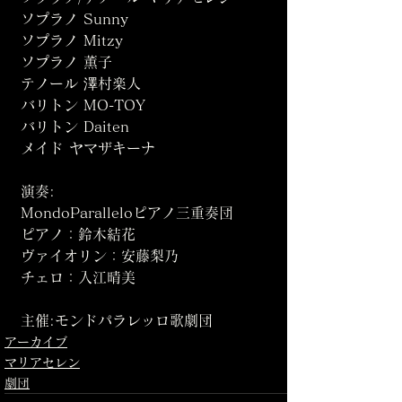
ソプラノ Sunny
ソプラノ Mitzy
ソプラノ 薫子
テノール 澤村楽人
バリトン MO-TOY
バリトン Daiten
メイド ヤマザキーナ
演奏:
MondoParalleloピアノ三重奏団
ピアノ：鈴木結花
ヴァイオリン：安藤梨乃
チェロ：入江晴美
主催:モンドパラレッロ歌劇団
アーカイブ
マリアセレン
劇団