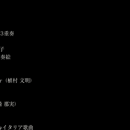
3重奏
佐子
	田中 奏絵
uler（植村 文明）
山崎 那実）
 ♪イタリア歌曲