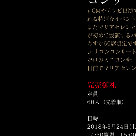
♪ CMやテレビ出
れる特別なイベン
またマリアセレン
が初めて競演する
わずか60席限定で
♫ サロンコンサー
だけのミニコンサ
目前でマリアセレ
完売御礼
定員	
60人（先着順）
日時	
2018年3月24日(土
14:30開場　15: