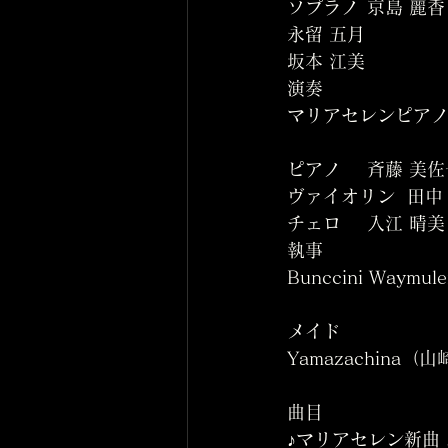
ソプラノ	京島 麗香
永留 五月
坂本 江美
演奏	
マリアセレンピアノ
ピアノ	斉藤 美
ヴァイオリン
チェロ	入江 晴美
執事	
Bunccini Waym
メイド	
Yamazachina（
曲目	
♪マリアセレン新曲