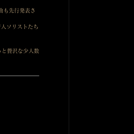
曲も先行発表さ
新人ソリストたち
っと贅沢な少人数