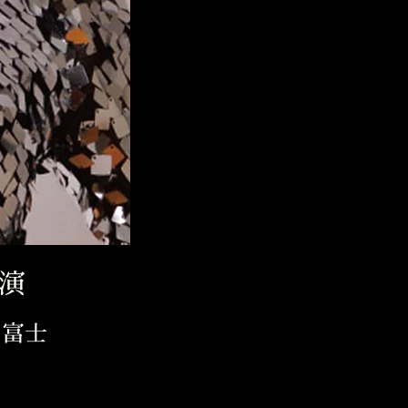
開演
ル富士