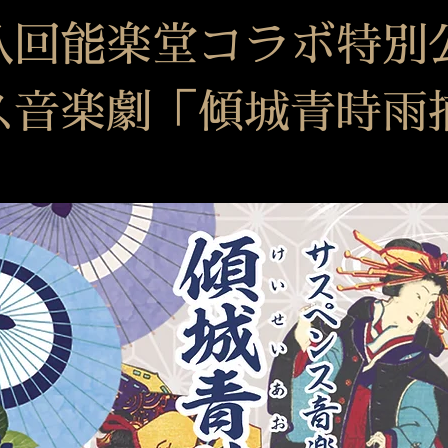
八回能楽堂コラボ特別
ス音楽劇「傾城青時雨