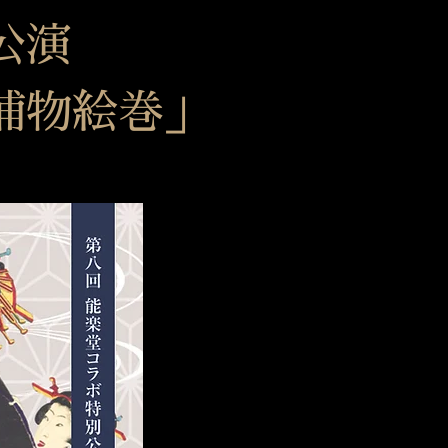
公演
捕物絵巻」